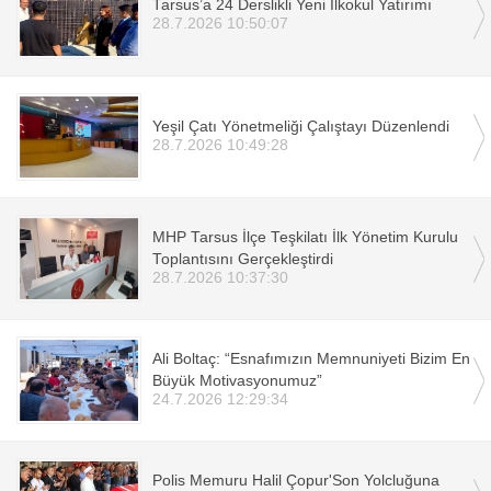
Tarsus’a 24 Derslikli Yeni İlkokul Yatırımı
28.7.2026 10:50:07
Yeşil Çatı Yönetmeliği Çalıştayı Düzenlendi
28.7.2026 10:49:28
MHP Tarsus İlçe Teşkilatı İlk Yönetim Kurulu
Toplantısını Gerçekleştirdi
28.7.2026 10:37:30
Ali Boltaç: “Esnafımızın Memnuniyeti Bizim En
Büyük Motivasyonumuz”
24.7.2026 12:29:34
Polis Memuru Halil Çopur'Son Yolcluğuna