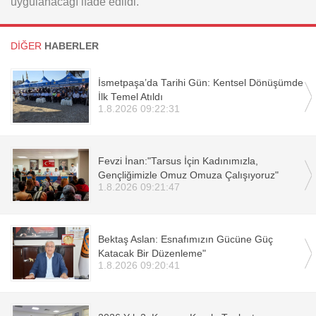
uygulanacağı ifade edildi.
DİĞER
HABERLER
İsmetpaşa’da Tarihi Gün: Kentsel Dönüşümde
İlk Temel Atıldı
1.8.2026 09:22:31
Fevzi İnan:"Tarsus İçin Kadınımızla,
Gençliğimizle Omuz Omuza Çalışıyoruz"
1.8.2026 09:21:47
Bektaş Aslan: Esnafımızın Gücüne Güç
Katacak Bir Düzenleme"
1.8.2026 09:20:41