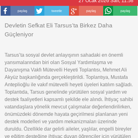
27 Ocak 2026 Salı, 11:58
Arşiv
paylaş
tweetle
paylaş
paylaş
Devletin Sefkat Eli Tarsus’ta Birkez Daha
Güçleniyor
Tarsus’ta sosyal devlet anlayışının sahadaki en önemli
yansımalarından biri olan Sosyal Yardımlaşma ve
Dayanışma Vakfı Mütevelli Heyeti Toplantısı, Mehmet Ali
Akyüz başkanlığında gerçekleştirildi. Toplantıya, Mustafa
Anteplioğlu ile vakıf mütevelli heyeti üyeleri katılım sağladı.
Toplantıda, Tarsus genelinde yürütülen sosyal yardım ve
destek faaliyetleri kapsamlı şekilde ele alındı. İhtiyaç sahibi
vatandaşlara yönelik mevcut çalışmalar değerlendirilirken,
önümüzdeki dönemde hayata geçirilmesi planlanan yeni
destek modelleri ve yardım mekanizmaları üzerinde
duruldu. Özellikle dar gelirli aileler, yaşlılar, engelli bireyler
ve eğitim desteğine ihtiyaç duyan öğrenciler için yürütülen