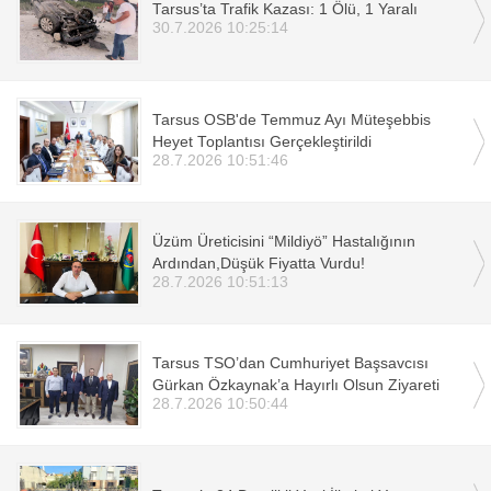
Tarsus’ta Trafik Kazası: 1 Ölü, 1 Yaralı
30.7.2026 10:25:14
Tarsus OSB'de Temmuz Ayı Müteşebbis
Heyet Toplantısı Gerçekleştirildi
28.7.2026 10:51:46
Üzüm Üreticisini “Mildiyö” Hastalığının
Ardından,Düşük Fiyatta Vurdu!
28.7.2026 10:51:13
Tarsus TSO’dan Cumhuriyet Başsavcısı
Gürkan Özkaynak’a Hayırlı Olsun Ziyareti
28.7.2026 10:50:44